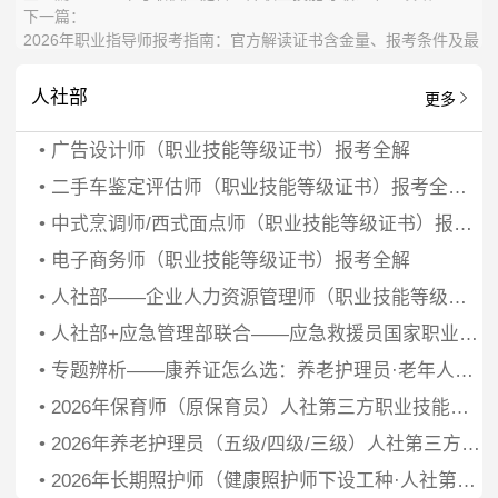
下一篇：
2026年职业指导师报考指南：官方解读证书含金量、报考条件及最
新考试安排
人社部
更多
•
广告设计师（职业技能等级证书）报考全解
•
二手车鉴定评估师（职业技能等级证书）报考全攻略
•
中式烹调师/西式面点师（职业技能等级证书）报考指南
•
电子商务师（职业技能等级证书）报考全解
•
人社部——企业人力资源管理师（职业技能等级证书）报考全解
•
人社部+应急管理部联合——应急救援员国家职业资格证报考全攻略
•
专题辨析——康养证怎么选：养老护理员·老年人能力评估师·长期照护师区别与考证顺序建议
•
2026年保育师（原保育员）人社第三方职业技能等级证书报考指南——托育机构备案上岗必备、补贴申领与幼教转岗
•
2026年养老护理员（五级/四级/三级）人社第三方职业技能等级证书报考全解——老龄化刚需、补贴标准与如何进阶老年人能力评估师
•
2026年长期照护师（健康照护师下设工种·人社第三方技能等级证）报考说明——失能失智照护、与养老护理员及健康照护师关系辨析