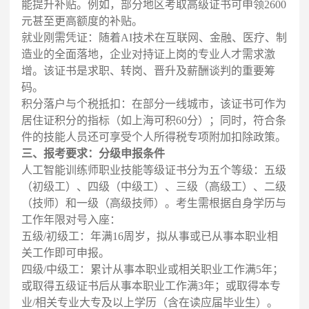
能提升补贴。例如，部分地区考取高级证书可申领2600
元甚至更高额度的补贴。
就业刚需凭证：随着AI技术在互联网、金融、医疗、制
造业的全面落地，企业对持证上岗的专业人才需求激
增。该证书是求职、转岗、晋升及薪酬谈判的重要筹
码。
积分落户与个税抵扣：在部分一线城市，该证书可作为
居住证积分的指标（如上海可积60分）；同时，符合条
件的技能人员还可享受个人所得税专项附加扣除政策。
三、报考要求：分级申报条件
人工智能训练师职业技能等级证书分为五个等级：五级
（初级工）、四级（中级工）、三级（高级工）、二级
（技师）和一级（高级技师）。考生需根据自身学历与
工作年限对号入座：
五级/初级工：年满16周岁，拟从事或已从事本职业相
关工作即可申报。
四级/中级工：累计从事本职业或相关职业工作满5年；
或取得五级证书后从事本职业工作满3年；或取得本专
业/相关专业大专及以上学历（含在读应届毕业生）。